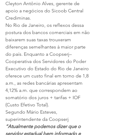
Cleyton Antônio Alves, gerente de 
apoio a negócios do Sicoob Central 
Crediminas.
No Rio de Janeiro, os reflexos dessa 
postura dos bancos comerciais em não 
baixarem suas taxas trouxeram 
diferenças semelhantes à maior parte 
do país. Enquanto a Coopserj– 
Cooperativa dos Servidores do Poder 
Executivo do Estado do Rio de Janeiro 
oferece um custo final em torno de 1,8 
a.m., as redes bancárias apresentam 
4,12% a.m. que correspondem ao 
somatório dos juros + tarifas + IOF 
(Custo Efetivo Total).
Segundo Mário Esteves, 
superintendente da Coopserj 
“Atualmente podemos dizer que o 
servidor estadual bem informado e 