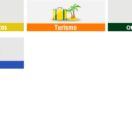
 – Rio de Janeiro-RJ.
ndamento de segunda a quinta-feira ou através de
xta-feira das 09:00h às 15:00h