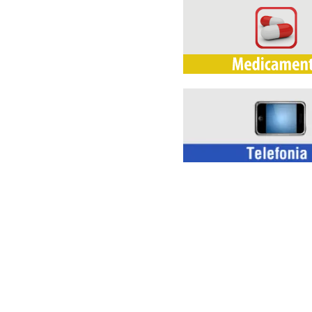
Av. Presidente Vargas, 534 sala 1001 – Centro
Atendimentos presenciais somente com age
telefones, whatsapp e e-mail de segunda a se
Telefone e Whatsapp: 21 3282-7300
atendimento@coopserj.coop.br