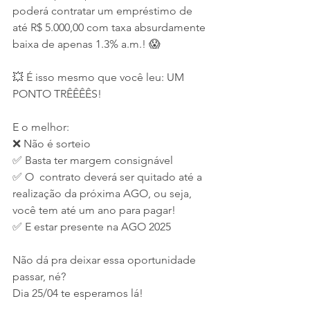
poderá contratar um empréstimo de 
até R$ 5.000,00 com taxa absurdamente 
baixa de apenas 1.3% a.m.! 😱
💥 É isso mesmo que você leu: UM 
PONTO TRÊÊÊÊS!
E o melhor:
❌ Não é sorteio
✅ Basta ter margem consignável
✅ O  contrato deverá ser quitado até a 
realização da próxima AGO, ou seja, 
você tem até um ano para pagar!
✅ E estar presente na AGO 2025
Não dá pra deixar essa oportunidade 
passar, né?
Dia 25/04 te esperamos lá!